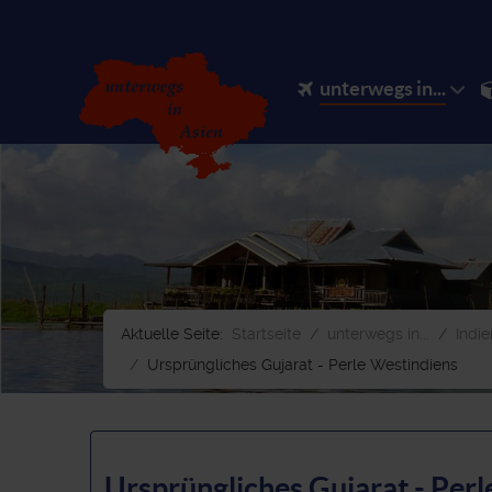
unterwegs in...
Aktuelle Seite:
Startseite
unterwegs in...
Indie
Ursprüngliches Gujarat - Perle Westindiens
Ursprüngliches Gujarat - Per