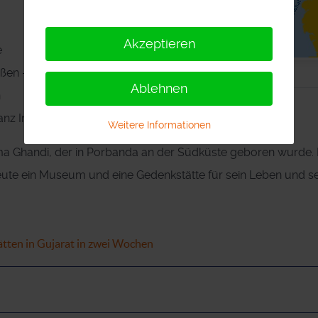
Akzeptieren
e
Reiseroute in Gujarat für zwei Wochen
aßen -
Ablehnen
n
nz Indien.
Weitere Informationen
ma Ghandi, der in Porbanda an der Südküste geboren wurde. 
heute ein Museum und eine Gedenkstätte für sein Leben und s
ätten in Gujarat in zwei Wochen