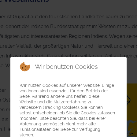
her ist Gujarat auf den touristischen Landkarten kaum zu finde
ei gehört der indische Bundesstaat ganz im Westen mit zu d
lfältigsten und interessantesten Regionen Indiens. Wegen sein
turellen Vielfalt, der großartigen Natur und Tierwelt und einer
en Infrastruktur steht Gujarat schon seit langer Zeit auf meine
se-Wunschliste.
Wir benutzen Cookies
Wir nutzen Cookies auf unserer Website. Einige
der
von ihnen sind essenziell für den Betrieb der
Seite, während andere uns helfen, diese
m Osten
Website und die Nutzererfahrung zu
verbessern (Tracking Cookies). Sie können
en mit
selbst entscheiden, ob Sie die Cookies zulassen
möchten. Bitte beachten Sie, dass bei einer
 als
Ablehnung womöglich nicht mehr alle
n. Hier
Funktionalitäten der Seite zur Verfügung
stehen.