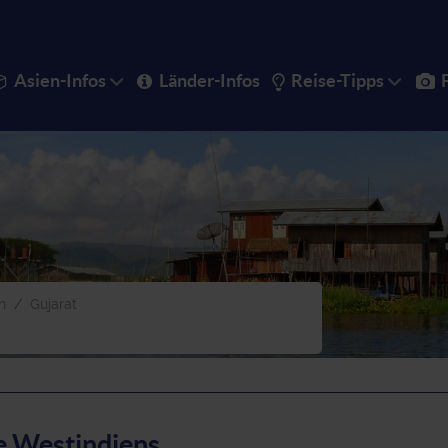
Asien-Infos
Länder-Infos
Reise-Tipps
n
Gujarat
le Westindiens