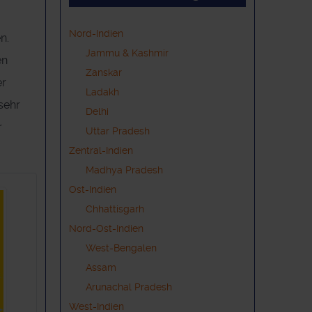
Nord-Indien
n.
Jammu & Kashmir
en
Zanskar
er
Ladakh
 sehr
Delhi
r
Uttar Pradesh
Zentral-Indien
Madhya Pradesh
Ost-Indien
Chhattisgarh
Nord-Ost-Indien
West-Bengalen
Assam
Arunachal Pradesh
West-Indien