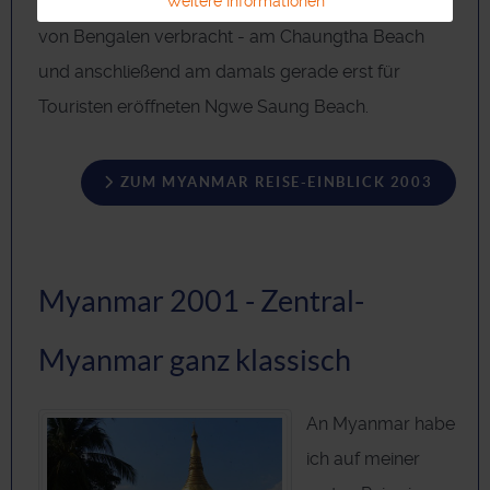
Traumstränden an Myanmars Westküste am Golf
Weitere Informationen
von Bengalen verbracht - am Chaungtha Beach
und anschließend am damals gerade erst für
Touristen eröffneten Ngwe Saung Beach.
ZUM MYANMAR REISE-EINBLICK 2003
Myanmar 2001 - Zentral-
Myanmar ganz klassisch
An Myanmar habe
ich auf meiner