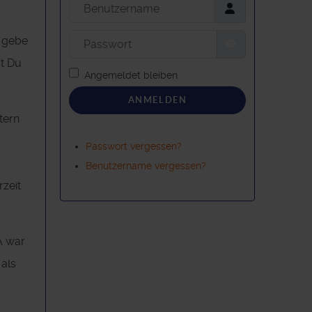
Benutzername
Passwort
d gebe
PASSWORT AN
st Du
Angemeldet bleiben
ANMELDEN
tern
Passwort vergessen?
Benutzername vergessen?
rzeit
A war
 als