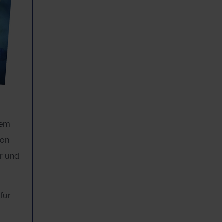
nem
hon
er und
 für