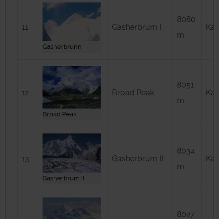
8080
11
Gasherbrum I
Ka
m
Gasherbrunn
8051
12
Broad Peak
Ka
m
Broad Peak
8034
13
Gasherbrum II
Ka
m
Gasherbrum II
8027