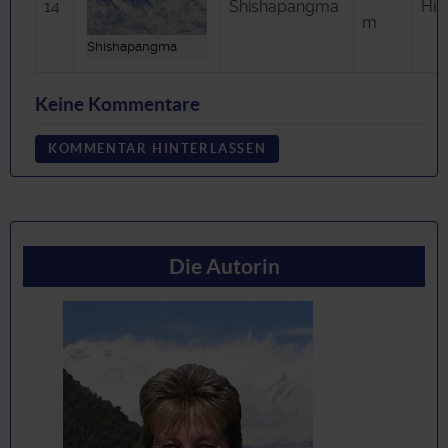
14
Shishapangma
Him
m
Shishapangma
Keine Kommentare
KOMMENTAR HINTERLASSEN
Die Autorin