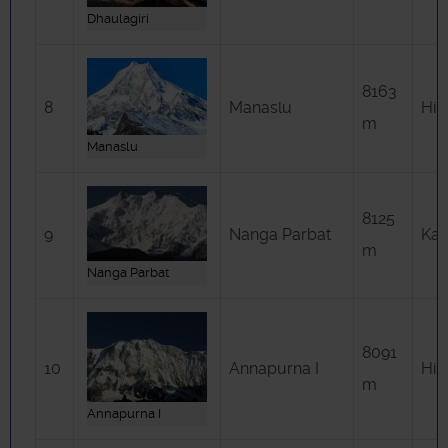
Dhaulagiri
8163
8
Manaslu
Him
m
Manaslu
8125
9
Nanga Parbat
Ka
m
Nanga Parbat
8091
10
Annapurna I
Him
m
Annapurna I