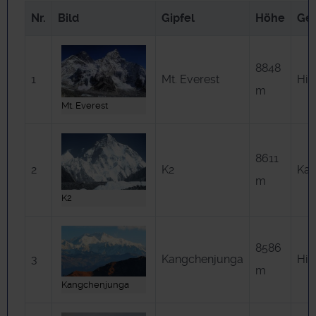
Nr.
Bild
Gipfel
Höhe
Geb
8848
1
Mt. Everest
Him
m
Mt. Everest
8611
2
K2
Ka
m
K2
8586
3
Kangchenjunga
Him
m
Kangchenjunga