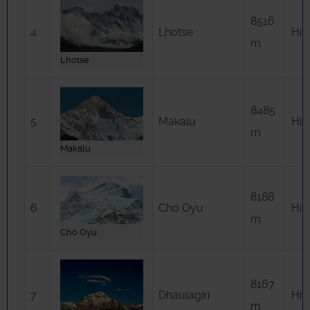
8516
4
Lhotse
Him
m
Lhotse
8485
5
Makalu
Him
m
Makalu
8188
6
Cho Oyu
Him
m
Cho Oyu
8167
7
Dhaulagiri
Him
m