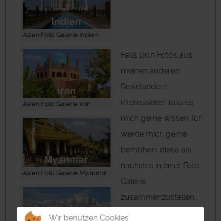
Asien Foto Galerie Indien
Falls Dich Fotos aus
meinen anderen
Reiseländern
interessieren lass es
Asien Foto Galerie Iran
mich gerne wissen. Ich
werde mich gerne
bemühen, diese als
nächstes in einer Foto-
Asien Foto Galerie Myanmar
Galerie
zusammenzustellen.
Wir benutzen Cookies