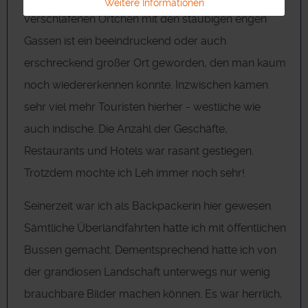
Weitere Informationen
verschlafenen Örtchen mit den staubigen engen
Gassen ist ein beeindruckend oder auch
erschreckend großer Ort geworden, den man kaum
noch wiedererkennen konnte. Inzwischen kamen
sehr viel mehr Touristen hierher - westliche wie
auch indische. Die Anzahl der Geschäfte,
Restaurants und Hotels war rasant gestiegen.
Trotzdem mochte ich Leh immer noch sehr!
Seinerzeit war ich als Backpackerin hier gewesen.
Sämtliche Überlandfahrten hatte ich mit öffentlichen
Bussen gemacht. Dementsprechend hatte ich von
der grandiosen Landschaft unterwegs nur wenig
brauchbare Bilder machen können. Es war herrlich,