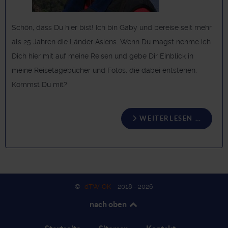
Schön, dass Du hier bist! Ich bin Gaby und bereise seit mehr
als 25 Jahren die Länder Asiens. Wenn Du magst nehme ich
Dich hier mit auf meine Reisen und gebe Dir Einblick in
meine Reisetagebücher und Fotos, die dabei entstehen.
Kommst Du mit?
WEITERLESEN …
©
dTW-OK
2018 - 2026
nach oben