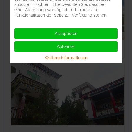
zulassen möchten. Bitte beachten Sie, dass bei
einer Ablehnung womöglich nicht mehr alle
Funktionalitäten der Seite zur Verfügung stehen.
Akzeptieren
Ablehnen
West-Tibet: Sehenswürdigkeiten
Weitere Informationen