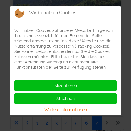
Wir benutzen Cookies
Wir nutzen Cookies auf unserer Website. Einige von
ihnen sind essenziell für den Betrieb der Seite,
während andere uns helfen, diese Website und die
Nutzererfahrung zu verbessern (Tracking Cookies).
Sie können selbst entscheiden, ob Sie die Cookies
zulassen möchten. Bitte beachten Sie, dass bei
einer Ablehnung womöglich nicht mehr alle
Funktionalitäten der Seite zur Verfügung stehen.
Akzeptieren
Ablehnen
Weitere Informationen
1
2
3
4
5
6
7
Seite 7 von 7