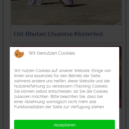
Ost-Bhutan: Lhuentse Klosterfest
Wir benutzen Cookies
Wir nutzen Cookies auf unserer Website. Einige von
ihnen sind essenziell für den Betrieb der Seite,
während andere uns helfen, diese Website und die
Nutzererfahrung zu verbessern (Tracking Cookies).
Sie können selbst entscheiden, ob Sie die Cookies
zulassen möchten. Bitte beachten Sie, dass bei
einer Ablehnung womöglich nicht mehr alle
Funktionalitäten der Seite zur Verfügung stehen.
Ost-Bhutan: Land und Leute
Akzeptieren